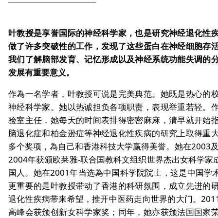
叶教授是享誉国际的神经科学家，也是研究神经退化性
做了许多突破性的工作，发现了这些蛋白在神经细胞存
我们了解脑部发育、记忆形成以及神经系统功能失调的
发展有重要意义。
作為一名学者，叶教授可说是完美典范。她既是热心的
神经科学家。她以热诚担负各项职责，表现举重若轻。
验室主任，她每天的时间表排得密密麻麻，清早就开始
脑退化症和柏金逊症等神经退化性疾病的研究上取得重
多个奖项，為自己和香港科技大学赢得美誉。她在2003及
2004年获颁欧莱雅-联合国教科文组织世界杰出女科学
国人。她在2001年当选為中国科学院院士，这是中国学
更重要的是叶教授带动了香港的科研氛围，成立先进的
退化性疾病带来希望，推开中医药走向世界的大门。201
高峰会获颁创新女科学家奖；同年，她亦获颁法国国家