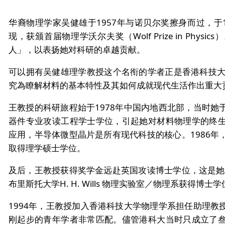
华裔物理学家吴健雄于1957年与诺贝尔奖擦身而过，于
现，获颁首届物理学沃尔夫奖（Wolf Prize in Phy
人」，以表扬她对科研的卓越贡献。
可以拥有吴健雄理学教授这个名衔的学者正是香港科技大
究為瞭解材料的基本特性及其如何成就现代生活作出重大
王教授的科研旅程始于1978年中国内地西北部，当时她
器件专业攻读工程学士学位，引起她对材料物理学的终
应用，半导体微型晶片是所有现代科技的核心。1986年
取得理学硕士学位。
及后，王教授获得奖学金远赴英国攻读博士学位，这是她人
布里斯托大学H. H. Wills 物理实验室／物理系获得博士
1994年，王教授加入香港科技大学物理学系担任助理教
刚起步的青年学者非常匹配。儘管港科大当时只成立了