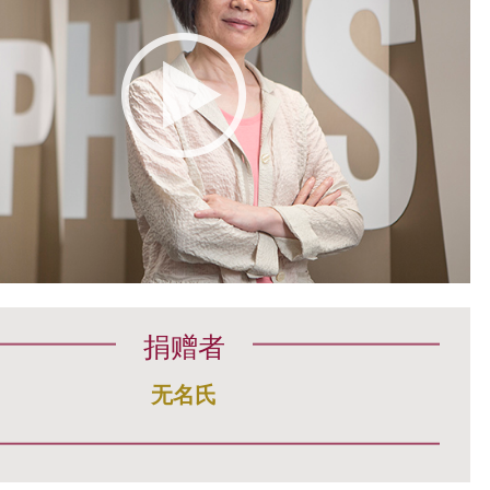
捐赠者
无名氏