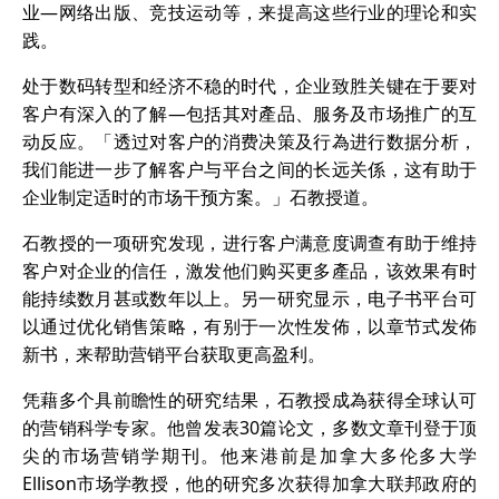
业—网络出版、竞技运动等，来提高这些行业的理论和实
践。
处于数码转型和经济不稳的时代，企业致胜关键在于要对
客户有深入的了解—包括其对產品、服务及市场推广的互
动反应。「透过对客户的消费决策及行為进行数据分析，
我们能进一步了解客户与平台之间的长远关係，这有助于
企业制定适时的市场干预方案。」石教授道。
石教授的一项研究发现，进行客户满意度调查有助于维持
客户对企业的信任，激发他们购买更多產品，该效果有时
能持续数月甚或数年以上。另一研究显示，电子书平台可
以通过优化销售策略，有别于一次性发佈，以章节式发佈
新书，来帮助营销平台获取更高盈利。
凭藉多个具前瞻性的研究结果，石教授成為获得全球认可
的营销科学专家。他曾发表30篇论文，多数文章刊登于顶
尖的市场营销学期刊。他来港前是加拿大多伦多大学
Ellison市场学教授，他的研究多次获得加拿大联邦政府的