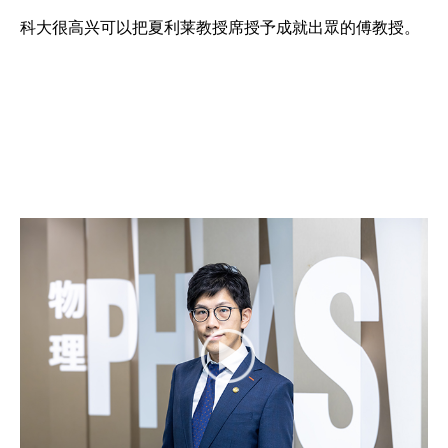
科大很高兴可以把夏利莱教授席授予成就出眾的傅教授。