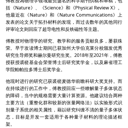
傅教授為物理学领域最负盛名的科学期刊供稿和审稿，包
括《Nature》、《Science》和《Physical Review X》。
他最近在《Nature》和《Nature Communications》上
发表的论文关于拓扑材料的发现，而过去数年的其他同行
评审论文则回应了超导电性和反铁磁性等主题。
傅教授对物理学的研究、教学和的服务贡献良多，屡获殊
荣。早于攻读博士期间已获加州大学伯克莱分校颁发优秀
研究生导师奖和赫尔曼研究生奖。2018年至2021年，傅教
授获授裘槎基金会荣誉博士后研究奖学金，以及麻省理工
学院帕帕拉多博士后奖学金。
他现时进行的研究已获裘槎麦德华前瞻科研大奖支持。而
在持续进行的工作中，傅教授回应一些瞭解量子多体状态
的障碍，当中的规格需要大量计算资源。他建议结合两种
主要方法（重整化群和较新的张量网络法）以实验形式识
别量子系统的相关属性，藉以研究纠缠不清的量子多体状
态，目标是开发一套适用于各种量子材料的理论描述框
架。