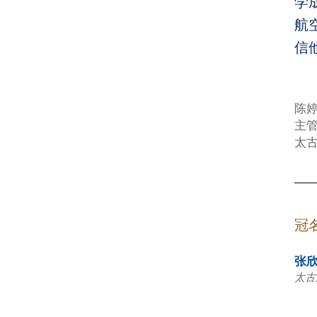
学
航
信
陈
主
太
冠
张
太古