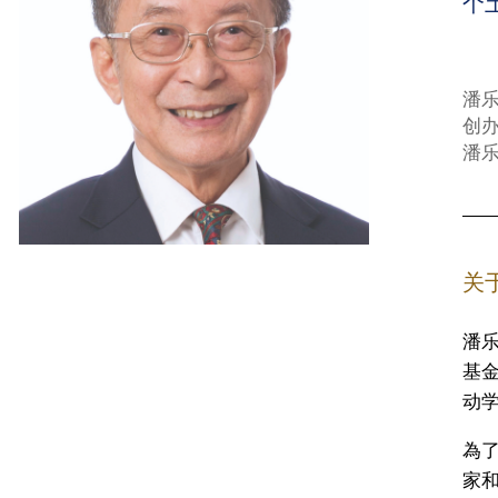
个
潘
创
潘
关
潘
基
动
為
家