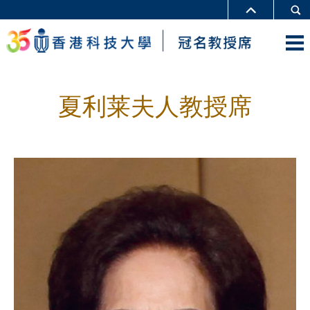
夏利莱夫人教授席