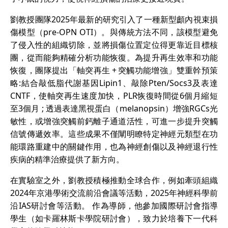
劉教授團隊2025年最新的研究引入了一種新型顱內視束損
傷模型（pre-OPN OTI）。與傳統方法不同，該模型避免
了侵入性的組織切除，並將損傷位置定位得更靠近目標核
團，從而能夠精確分析功能恢復。為提升再生效率和功能
恢復，團隊提出「軸突再生 + 突觸功能增強」雙重幹預策
略:結合敲低脂代謝基因Lipin1、敲除Pten/Socs3及表達
CNTF，使軸突再生速度加快，PLR恢復時間從6個月縮短
至3個月 ; 透過表達黑視蛋白（melanopsin）增強RGCs光
敏性，或增強突觸前鈣離子通道活性，可進一步提升突觸
信號傳遞效率。這些成果不僅闡明瞭特定神經元類型在功
能環路重建中的關鍵作用，也為神經創傷以及神經退行性
疾病的精準治療提供了新方向。
在實驗室之外，劉教授積極推動全球合作，例如牽頭組織
2024年京港學術交流前沿會議等活動，2025年神經科學前
沿IAS研討會等活動。 作為導師，他參加國際研討會指導
學生（如卡羅林斯卡學院研討會），致力於培養下一代科