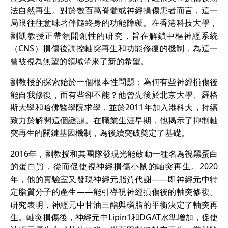
法自然再生。對於數百萬脊髓或神經損傷患者而言，這一
局限往往意味著伴隨終身的功能障礙。在香港科技大學，
劉凱教授正帶領開創性的研究，旨在解鎖中樞神經系統
（CNS）損傷後調控軸突再生和功能修復的機制，為這一
曾被視為無望的領域帶來了新的希望。
劉教授的探索始於一個根本性問題：為何有些神經損傷後
能自我修復，而有些卻不能？他曾先後於北京大學、羅格
斯大學和哈佛醫學院求學，並於2011年加入港科大，持續
致力於解開這個謎題。在職業生涯早期，他揭示了抑制軸
突再生的關鍵基因機制，為後續突破奠定了基礎。
2016年，劉教授和其團隊發現光能啟動一種名為視黑蛋白
的蛋白質，從而促使視神經損傷小鼠的軸突再生。2020
年，他的實驗室又發現神經元脂質代謝——即神經元中特
定脂質分子的產生——能引導視神經損傷後的軸突修復。
研究表明，神經元中甘油三酯與磷脂的平衡決定了軸突再
生。軸突損傷後，神經元中Lipin1和DGAT水準增加，促使