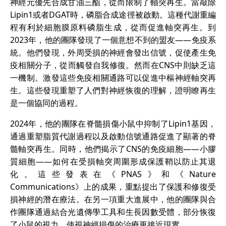
神經元優先合成甘油三酯，從而限制了軸突再生。當敲除
Lipin1或者DGAT時，磷脂合成途徑被啟動。這種代謝重編
程有利於細胞膜原料磷脂生成，從而促進軸突再生。到
2023年，他的團隊發現了一個意想不到的盟友——免疫系
統。他們發現，外周受損的神經會發出信號，促使產生免
疫相關分子，從而觸發自我修復。然而在CNS中則缺乏這
一機制。激發這些免疫相關通路可以促進中樞神經軸突再
生。這些發現重塑了人們對神經恢復的理解，證明瞭再生
是一個協同的過程。
2024年，他的團隊在脊髓損傷小鼠中抑制了Lipin1基因，
通過重塑脂質代謝過程以及啟動信號通路促進了顯著的脊
髓軸突再生。同時，他們揭示了CNS的免疫細胞——小膠
質細胞——如何在受損軸突周圍形成保護鞘以防止其退
化。這些發表在《PNAS》和《Nature
Communications》上的成果，重點提出了保護和修復受
損神經的潛在療法。在另一項重大進展中，他的團隊與合
作團隊通過結合光遺傳學工具和生長因數受體，部分恢復
了小鼠的視力，使視神經損傷的治療更接近現實。