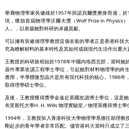
華裔物理學家吳健雄於1957年與諾貝爾獎擦身而過，於
現，獲頒首屆物理學沃爾夫獎（Wolf Prize in Phy
人」，以表揚她對科研的卓越貢獻。
可以擁有吳健雄理學教授這個名銜的學者正是香港科技大
究為瞭解材料的基本特性及其如何成就現代生活作出重大
王教授的科研旅程始於1978年中國內地西北部，當時她
器件專業攻讀工程學士學位，引起她對材料物理學的終
應用，半導體微型晶片是所有現代科技的核心。1986年
取得理學碩士學位。
及後，王教授獲得獎學金遠赴英國攻讀博士學位，這是她人
布里斯托大學H. H. Wills 物理實驗室／物理系獲得博士
1994年，王教授加入香港科技大學物理學系擔任助理教
剛起步的青年學者非常匹配。儘管港科大當時只成立了