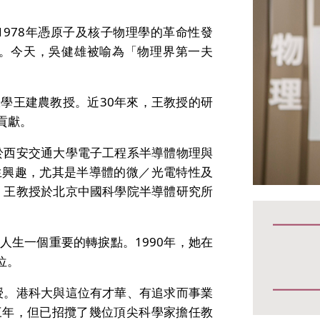
1978年憑原子及核子物理學的革命性發
sics）。今天，吳健雄被喻為「物理界第一夫
學王建農教授。近30年來，王教授的研
貢獻。
於西安交通大學電子工程系半導體物理與
生興趣，尤其是半導體的微／光電特性及
，王教授於北京中國科學院半導體研究所
生一個重要的轉捩點。1990年，她在
學位。
授。港科大與這位有才華、有追求而事業
三年，但已招攬了幾位頂尖科學家擔任教