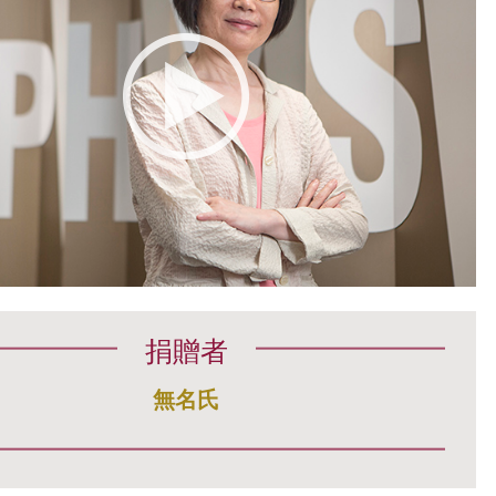
捐贈者
無名氏