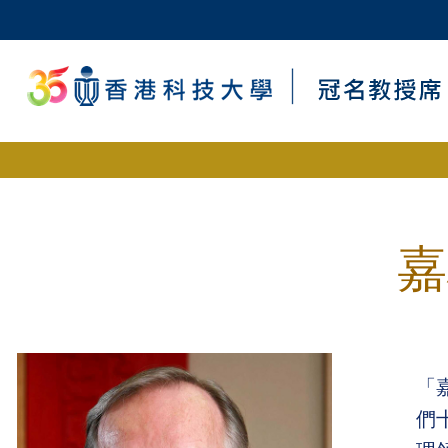
嘉
「
們