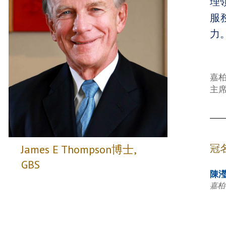
理
服
力
嘉
主席 
冠
James E Thompson博士,
GBS
陳
嘉柏