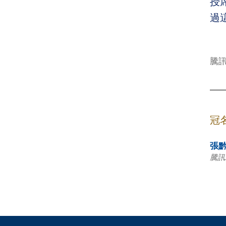
授
過
騰
冠
張
騰訊