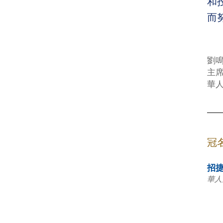
和
而
劉
主
華
冠
招
華人