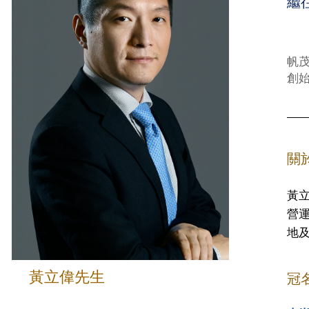
繼
帆
創
關
黃
營
地
黃立偉先生
冠