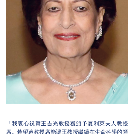
「我衷心祝賀王吉光教授獲頒予夏利萊夫人教授
席。希望這教授席能讓王教授繼續在生命科學的領