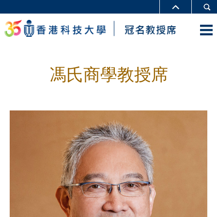
馮氏商學教授席