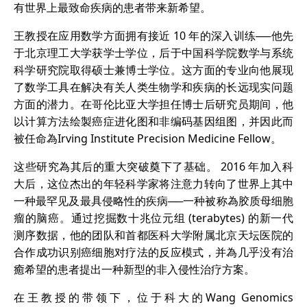
有世界上最致命疾病的患者带来新希望。
王教授在应用数学方面拥有接近 10 年的深入训练──他先
于北京理工大学获学士学位，后于中国科学院数学与系统
科学研究院取得硕士兼博士学位。这方面的专业向他展现
了数学工具在解决有关人类生物学和疾病的长远现实问题
方面的潜力。在哥伦比亚大学担任博士后研究员期间，他
以计算方法绘製癌症进化图和非编码基因组图，并因此而
被任命為Irving Institute Precision Medicine Fellow。
这些研究為其后的重大突破奠下了基础。 2016 年加入科
大后，这位杰出的年轻科学家将注意力转向了世界上其中
一种最罕见及最具侵略性的疾病──一种被称為胶质母细胞
瘤的脑癌。通过挖掘数十兆位元组 (terabytes) 的新一代
测序数据，他的团队和首都医科大学附属北京天坛医院的
合作成功识别癌细胞对疗法的反应模式，并為几乎没有治
癒希望的患者提出一种新型的非入侵性治疗方案。
在王教授的带领下，位于科大的Wang Genomics