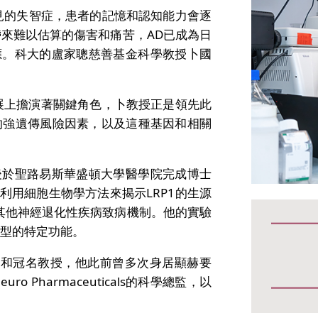
）是最常見的失智症，患者的記憶和認知能力會逐
來難以估算的傷害和痛苦，AD已成為日
應。科大的盧家聰慈善基金科學教授卜國
的發展上擔演著關鍵角色，卜教授正是領先此
D的強遺傳風險因素，以及這種基因和相關
後於聖路易斯華盛頓大學醫學院完成博士
用細胞生物學方法來揭示LRP1的生源
和其他神經退化性疾病致病機制。他的實驗
類型的特定功能。
教授和冠名教授，他此前曾多次身居顯赫要
 Pharmaceuticals的科學總監，以