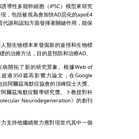
誘導性多能幹細胞（iPSC）模型來研究
現，包括被視為會加快AD惡化的apoE4
脂質代謝和認知方面發揮著關鍵作用，能保
等人類生物標本來發掘新的途徑和生物標
基礎的治療方法，目的是預防和治療AD。
病開拓了新的研究景象。根據Web of
超過350篇高影響力論文，在Google
項殊榮包括阿爾茲海默症協會的頂峰院士大獎、
會阿爾茲海默症醫學研究獎。卜教授對科
r Neurodegeneration》的創刊
全力支持他繼續努力應對現世代其中一個