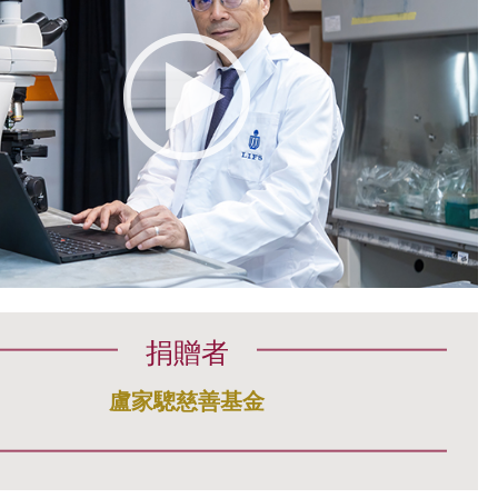
捐贈者
盧家驄慈善基金