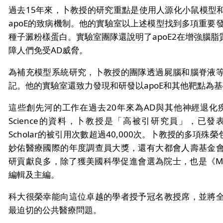
過去15年來，卜教授的研究重點是使用人源化小鼠模型和
apoE的致病機制。他的實驗室以上述模型找到多項重要發
種子澱粉樣蛋白。實驗室團隊還說明了apoE2在增強腦
障人們免受AD威脅。
為補充模型系統研究，卜教授的團隊透過屍腦和腦脊液
記。他的實驗室還致力發現和研發以apoE和其他靶點為
這些創先河的工作在過去20年來為AD與其他神經退化疾
Science的資料，卜教授是「高被引研究員」，已發表
Scholar的被引用次數超過40,000次。卜教授的多
妙佑醫療國際的年度調查員大獎，還有大都會人壽基金
研貢獻良多，除了獲美國科學促進會選為院士，也是《Molecula
編輯及主編。
科大很榮幸能向這位卓越的學者授予冠名教授席，並將
最迫切的公共醫療問題。