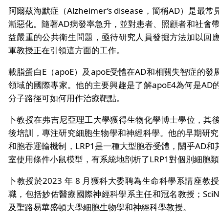
阿爾茲海默症（Alzheimer’s disease，簡稱AD
漸惡化。隨著AD病發率急升，並對患者、照顧者和社會帶
益嚴重的公共衛生問題，亟待研究人員發掘方法加以回
軍教授正在引領這方面的工作。
載脂蛋白E（apoE）及apoE受體在AD和相關失智症
領域的國際專家。他的主要興趣是了解apoE4為何是A
分子路徑可如何用作治療靶點。
卜教授在弗吉尼亞理工大學獲得生物化學博士學位，其
後培訓，專注研究細胞生物學和神經科學。他的早期研究利
和胞吞運輸機制，LRP1是一種大型胞吞受體，關乎AD
室使用條件小鼠模型，有系統地剖析了LRP1對個別細胞
卜教授於2023 年 8 月獲科大委聘為生命科學系講座
職，包括妙佑醫療國際神經科學系主任和冠名教授；SciNeuro
及聖路易華盛頓大學細胞生物學和神經科學教授。