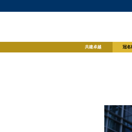
共建卓越
冠名