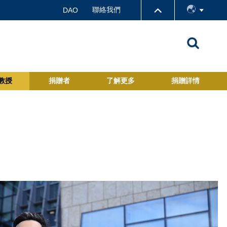
聯絡我們
DAO
教授
捐贈者
了解更多
捐贈詳情