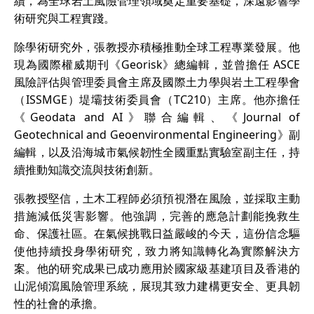
續，為全球岩土風險管理領域奠定重要基礎，深遠影響學
術研究與工程實踐。
除學術研究外，張教授亦積極推動全球工程專業發展。他
現為國際權威期刊《Georisk》總編輯，並曾擔任 ASCE
風險評估與管理委員會主席及國際土力學與岩土工程學會
（ISSMGE）堤壩技術委員會（TC210）主席。他亦擔任
《Geodata and AI》聯合編輯、《Journal of
Geotechnical and Geoenvironmental Engineering》副
編輯，以及沿海城市氣候韌性全國重點實驗室副主任，持
續推動知識交流與技術創新。
張教授堅信，土木工程師必須預視潛在風險，並採取主動
措施減低災害影響。他強調，完善的應急計劃能挽救生
命、保護社區。在氣候挑戰日益嚴峻的今天，這份信念驅
使他持續投身學術研究，致力將知識轉化為實際解決方
案。他的研究成果已成功應用於國家級基建項目及香港的
山泥傾瀉風險管理系統，展現其致力建構更安全、更具韌
性的社會的承擔。