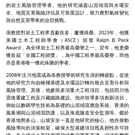
的岩土風險管理學者。他的研究涵蓋山泥傾瀉與水壩安
全、地質災害風險評估及可靠度設計，致力應對氣候變化
與自然災害帶來的迫切挑戰。
張教授對岩土工程界貢獻良多，屢獲殊榮。2023年，他獲
美國土木工程師學會（ASCE）頒發 Ralph B. Peck
Award，為全球岩土工程界最高榮譽之一。翌年，他更榮
獲首屆「全國工程師獎」，為中國工程界最高榮譽，而他
亦是香港唯一獲此殊榮的學者。
2008年汶川地震成為張教授學術研究生涯的轉捩點，促使
他的研究方向由橋樑基礎及水壩設計轉向複合災害分析與
風險管理。其後，他參與多項重大工程項目，包括四川地
震後重建工程及川藏鐵路建設。他亦領導多項創新項目，
例如以數碼孿生技術為基礎的山泥傾瀉應急系統、香港的
風暴潮與山泥傾瀉防護，以及海底隧道安全監測等。鑑於
香港地勢多山，山坡安全一直是他研究的核心。他亦推動
風險導向的決策框架，確保大型基建項目既具韌性亦可持