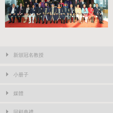
新頒冠名教授
小册子
媒體
回顧典禮